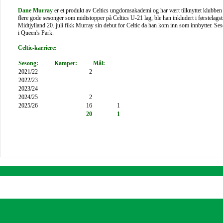
Dane Murray
er et produkt av Celtics ungdomsakademi og har vært tilknyttet klubben
flere gode sesonger som midtstopper på Celtics U-21 lag, ble han inkludert i førstel
Midtjylland 20. juli fikk Murray sin debut for Celtic da han kom inn som innbytter. Se
i Queen's Park.
Celtic-karriere:
Sesong:
Kamper:
Mål:
2021/22
2
2022/23
2023/24
2024/25
2
2025/26
16
1
20
1