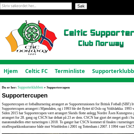
Hjem
Celtic FC
Terminliste
Supporterklub
Du er her:
Supporterklubben
» Supportercupen
Supportercupen
Supportercupen er fotballturnering arrangert av Supporterunionen for Britisk Fotball (SBF) hv
Supportercupen arrangert i Mjøndalen, og i 1993 ble det flyttet til Oslo og Voldsløkka. 1993 
Siden 2015 har Supportercupen vært arrangert Skeids flotte anlegg Nordre Åsen Kunstgress 
arrangert for 28. gang og CSCN har deltatt på 23 av dem. CSCN har gjort det meget godt i Su
maratontabellen etter turneringen i 2018. To ganger har CSCN kommet til finalen i turneringen,
straffesparkkonkurranse både mot Wimbledon i 2001 og Tottenham i 2007. I 1994 vant CSCN