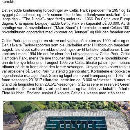
korrekte.
Det skjedde kontinuerlig forbedringer av Celtic Park i perioden fra 1957 og 19
bygget på stadionet, og to år seinere ble de første flomlysene installert. D
langsiden -
"
The Jungle
"
– stod ferdig under tak i 1966. Da Celtic vant Euro
dagens Champions League) hadde Celtic Park en kapasitet på 80.000. Av dis
samtlige var på hovedtribunen
("
Main Stand
"
). I forbindelse med Celtics 100
hovedtribunen
oppgradert med kontorer og
"
lounger
"
og fikk den fasaden den 
Celtic Park gjennomgikk en større ombygging på slutten av 1990-tallet og er 
Den såkalte Taylor-rapporten som ble utarbeidet etter Hillsborough tragedien
tragisk ble drept satte en rekke utbedringskrav til britiske fotballbaner. Ett
konkurs i mars 1994 ble det for alvor fart i utbyggingen av Celtic Park. Celt
Hampden Park, mens tre nye tribuner ble bygget. Den gamle hovedtribunen er
enn de tre nye tribunene. I august 1995 var Celtic tilbake på sin hjemmeban
tribuner på de to kortsidene den første sesongen. Utbyggingen kostet totalt
var arbeidene på Celtic Park fullstendig gjennomført. Kortsidene er oppkalt 
legendariske manager Jock Stein og laget som vant Europacupen i 1967 – de 
foran sesongen 2016/17 tillattelse sette inn ca. 3.000 ståplasser i hjørnet
Stand på langsiden foran 2016/17-sesongen. Ståplassene er reservert Green
supportere! Dette er blitt svært godt mottatt og har definitivt bidratt til å fo
Flere klubber i England ønsker å kopiere Celtics suksess med ståplasser.