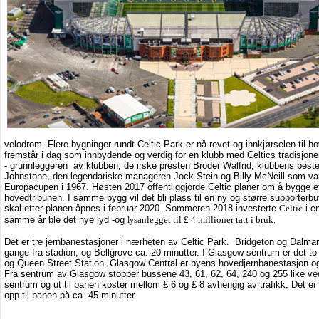
velodrom. Flere bygninger rundt Celtic Park er nå revet og innkjørselen til h
fremstår i dag som innbydende og verdig for en klubb med Celtics tradisjoner. 
- grunnleggeren av klubben, de irske presten Broder Walfrid, klubbens best
Johnstone, den legendariske manageren Jock Stein og Billy McNeill som var
Europacupen i 1967. Høsten 2017 offentliggjorde Celtic planer om å bygge e
hovedtribunen. I samme bygg vil det bli plass til en ny og større supporterb
skal etter planen åpnes i februar 2020. Sommeren 2018 investerte
Celtic
i e
samme år ble det nye lyd -og
sanlegget til £ 4 millioner tatt i bruk
ly
.
Det er tre jernbanestasjoner i nærheten av Celtic Park.
Bridgeton og Dalmar
gange fra stadion, og Bellgrove ca. 20 minutter. I Glasgow sentrum er det t
og Queen Street Station. Glasgow Central er byens hovedjernbanestasjon og 
Fra sentrum av Glasgow stopper bussene 43, 61, 62, 64, 240 og 255 like ved
sentrum og ut til banen koster mellom £ 6 og £ 8 avhengig av trafikk. Det e
opp til banen på ca. 45 minutter.