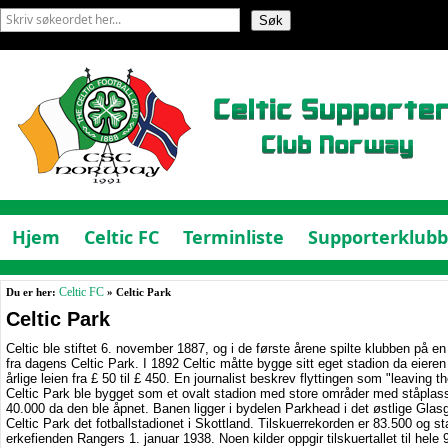
Hjem
Celtic FC
Terminliste
Supporterklub
Du er her:
Celtic FC
» Celtic Park
Celtic Park
Celtic ble stiftet 6. november 1887, og i de første årene spilte klubben på 
fra dagens Celtic Park. I 1892 Celtic måtte bygge sitt eget stadion da eier
årlige leien fra
£
50 til
£
450. En journalist beskrev flyttingen som
"
leaving t
Celtic Park ble bygget som et ovalt stadion med store områder med ståplass
40.000 da den ble åpnet. Banen ligger i bydelen Parkhead i det østlige Gla
Celtic Park det fotballstadionet i Skottland. Tilskuerrekorden er 83.500 og 
erkefienden Rangers 1. januar 1938. Noen kilder oppgir tilskuertallet til hel