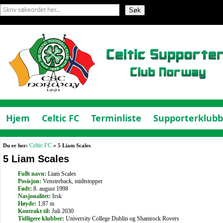
Hjem
Celtic FC
Terminliste
Supporterklub
Du er her:
Celtic FC
» 5 Liam Scales
5 Liam Scales
Fullt navn:
Liam Scales
Posisjon:
Venstreback, midtstopper
Født:
8. august 1998
Nasjonalitet:
Irsk
Høyde:
1,87 m
Kontrakt til:
Juli 2030
Tidligere klubber:
University College Dublin og Shamrock Rovers