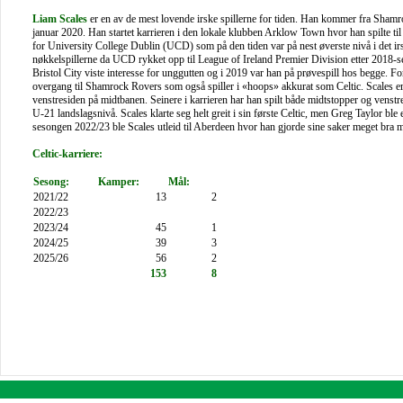
Liam Scales
er en av de mest lovende irske spillerne for tiden. Han kommer fra Shamr
januar 2020. Han startet karrieren i den lokale klubben Arklow Town hvor han spilte til 
for University College Dublin (UCD) som på den tiden var på nest øverste nivå i det ir
nøkkelspillerne da UCD rykket opp til League of Ireland Premier Division etter 2018
Bristol City viste interesse for unggutten og i 2019 var han på prøvespill hos begge. 
overgang til Shamrock Rovers som også spiller i «hoops» akkurat som Celtic. Scales er e
venstresiden på midtbanen. Seinere i karrieren har han spilt både midtstopper og venstr
U-21 landslagsnivå. Scales
klarte seg helt greit i sin første Celtic, men Greg Taylor ble
sesongen 2022/23 ble Scales utleid til Aberdeen hvor han gjorde sine saker meget bra
Celtic-karriere:
Sesong:
Kamper:
Mål:
2021/22
13
2
2022/23
2023/24
45
1
2024/25
39
3
2025/26
56
2
153
8