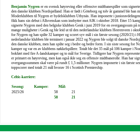
Benjamin Nygren
er en svensk høyreving eller offensive midtbanespiller som signerte f
den danske klubben Nordsjælland. Han er født i Göteborg og tolv år gammel ble han m
Moderklubben til Nygren er bydelsklubben Utbynäs. Han imponerte i junioravdelingen
fikk hans sin debut i Allsvenskan som innbytter mot AIK i oktober 2018. Etter 15 kam
signerte Nygren med den belgiske klubben Genk i juni 2019 for en overgangssum på ru
mange muligheter i Genk og ble leid ut til den nederlandske klubben Heerenveen i oktob
for Nygren og han spilte 32 kamper og scoret syv mål i sin første sesong (2020/21) i
nederlandske klubben ble terminert i januar 2022 og Nygren ble solgt til danske Nordsjæ
den danske klubben, men han spilte seg i bedre og bedre form. I sin siste sesong for N
kamper og var en av klubbens nøkkelspillere. Totalt ble det 35 mål på 106 kamper i No
bokført med fire A-landskamper og to mål for Sverige. Tidligere har Nygren represente
er primært en høyreving, men kan også ikle seg en offensiv midtbanerolle. Han har sign
overgangssummen skal være på rundt £ 1,5 millioner. Nygren imponerte i sin første ses
toppscorer med totalt 21 mål hvorav 16 i Scottish Premiership.
Celtic-karriere:
Sesong:
Kamper:
Mål:
2025/26
58
21
58
21