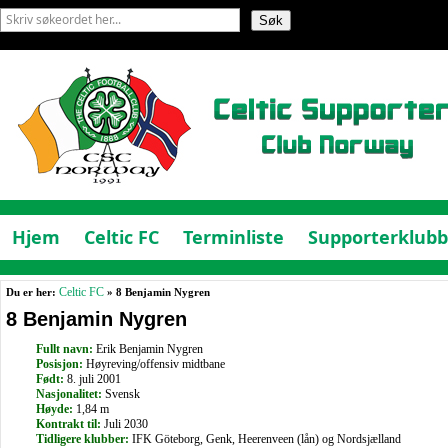
Hjem
Celtic FC
Terminliste
Supporterklub
Du er her:
Celtic FC
» 8 Benjamin Nygren
8 Benjamin Nygren
Fullt navn:
Erik Benjamin Nygren
Posisjon:
Høyreving/offensiv midtbane
Født:
8. juli 2001
Nasjonalitet:
Svensk
Høyde:
1,84 m
Kontrakt til:
Juli 2030
Tidligere klubber:
IFK Göteborg, Genk, Heerenveen (lån) og Nordsjælland